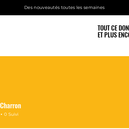
Des nouveautés toutes les semaines
TOUT CE DON
ET PLUS ENC
 Charron
0
Suivi