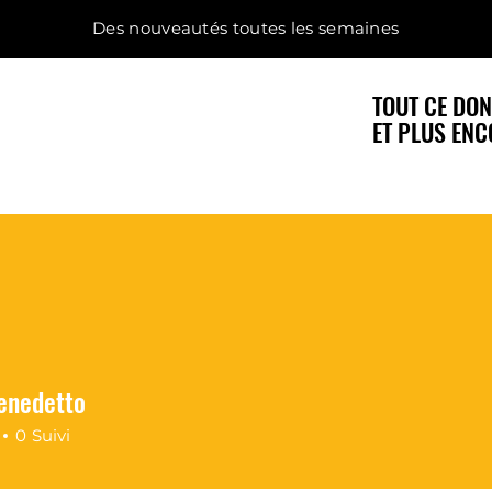
Des nouveautés toutes les semaines
TOUT CE DON
ET PLUS ENC
enedetto
nedetto
0
Suivi